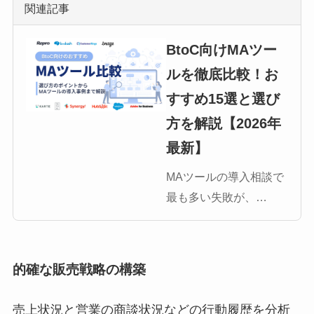
関連記事
BtoC向けMAツー
ルを徹底比較！お
すすめ15選と選び
方を解説【2026年
最新】
MAツールの導入相談で
最も多い失敗が、
「BtoBツールを選んで
しまった」というケー
スです。BtoBとBtoCで
的確な販売戦略の構築
は求められる機能が根
本的に異なり、ツール
売上状況と営業の商談状況などの行動履歴を分析