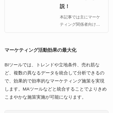
説！
本記事では主にマーケ
ティング関係者向けに
データポータルの立ち
上げを高速化するテン
プレートECの
マーケティング活動効果の最大化
Datafolio（データフォ
リオ）を紹介します。
BIツールでは、トレンドや立地条件、売れ筋な
Googleデータポータル
ど、複数の異なるデータを統合して分析できるの
とは Googleデータポー
で、効果的で効率的なマーケティング施策を実現
タル（旧：データスタ
します。MAツールなどと統合することでよりきめ
[…]
こまやかな施策実施が可能になります。