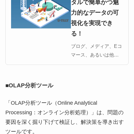
タルで簡単かつ魅
力的なデータの可
視化を実現でき
る！
ブログ、メディア、Eコ
マース、あるいは他の
WEBビジネスにおいて
も得られるデータをわ
かりやすく整理しうま
■OLAP分析ツール
く活用をしたいという
ニーズは年々強まって
「OLAP分析ツール（Online Analytical
きているかと思いま
Processing：オンライン分析処理）」は、問題の
す。本エントリは、
要因を深く掘り下げて検証し、解決策を導き出す
Googleが提供する無料
ツールです。
のデータビジュ […]