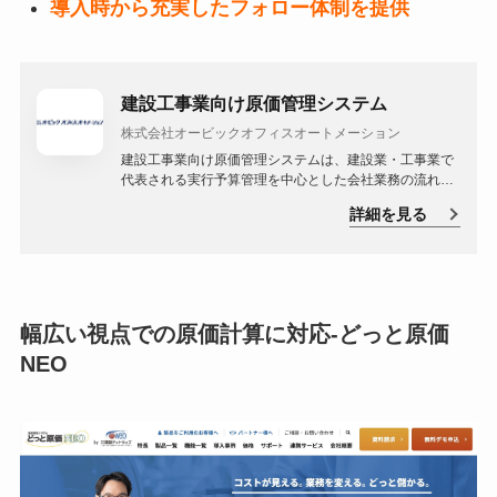
導入時から充実したフォロー体制を提供
建設工事業向け原価管理システム
株式会社オービックオフィスオートメーション
建設工事業向け原価管理システムは、建設業・工事業で
代表される実行予算管理を中心とした会社業務の流れを
トータルにサポートするシステムです。現場で発生する
詳細を見る
業務情報（データ）を一元管理し、個別原価管理の実現
や業務の効率化・合理化・早期チェックなどの生産性と
利益の向上を支援します。
幅広い視点での原価計算に対応-どっと原価
NEO