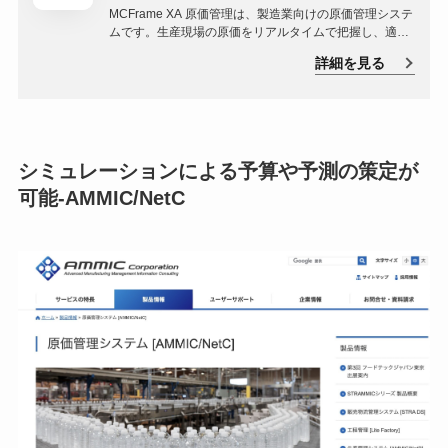
MCFrame XA 原価管理は、製造業向けの原価管理システ
ムです。生産現場の原価をリアルタイムで把握し、適切
な経営判断をサポートします。ERPシステムとの連携に
詳細を見る
より、生産、販売、在庫などの情報を一元管理し、原価
計算を自動化します。
シミュレーションによる予算や予測の策定が
可能-AMMIC/NetC