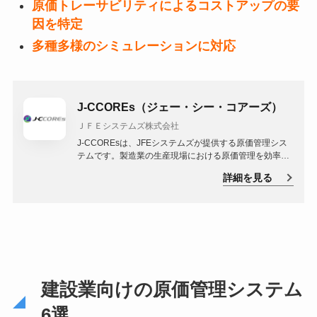
原価トレーサビリティによるコストアップの要
因を特定
多種多様のシミュレーションに対応
J-CCOREs（ジェー・シー・コアーズ）
ＪＦＥシステムズ株式会社
J-CCOREsは、JFEシステムズが提供する原価管理シス
テムです。製造業の生産現場における原価管理を効率化
し、生産コストの削減を実現します。生産計画、生産管
詳細を見る
理、原価計算など、製造業における原価管理に必要な機
能を一元的に提供します。
建設業向けの原価管理システム
6選