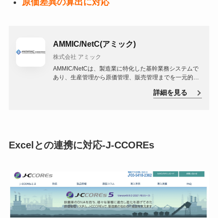
原価差異の算出に対応
AMMIC/NetC(アミック)
株式会社 アミック
AMMIC/NetCは、製造業に特化した基幹業務システムで
あり、生産管理から原価管理、販売管理までを一元的に
管理することが可能です。特に原価管理においては、製
詳細を見る
品ごとの原価計算や原価予測、原価分析などを行うこと
ができ、企業の利益改善に大いに貢献します。
Excelとの連携に対応-J-CCOREs