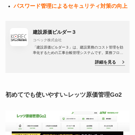
パスワード管理によるセキュリティ対策の向上
建設原価ビルダー３
コベック株式会社
「建設原価ビルダー３」は、建設業務のコスト管理を効
率化するための工事台帳管理システムです。業務フロー
に沿った簡単なデータ入力だけで、多彩な帳票を作成す
詳細を見る
ることが可能で、工事の原価削減や、仕入・支払・請
求・入金などの業務における管理コスト削減を実現しま
す。
初めてでも使いやすい-レッツ原価管理Go2