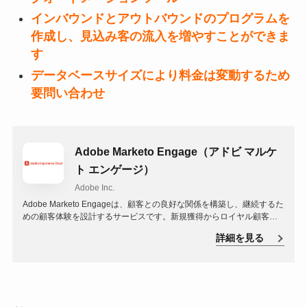
インバウンドとアウトバウンドのプログラムを
作成し、見込み客の流入を増やすことができま
す
データベースサイズにより料金は変動するため
要問い合わせ
Adobe Marketo Engage（アドビ マルケ
ト エンゲージ）
Adobe Inc.
Adobe Marketo Engageは、顧客との良好な関係を構築し、継続するた
めの顧客体験を設計するサービスです。新規獲得からロイヤル顧客化
に至るまで、測定可能な成果を得ることが可能です。自動処理、コン
詳細を見る
テンツ、リード開発、アカウントベースドマーケティングの力を結集
した単一ソリューションで、世界最大級のマーケティングオートメー
ションプラットフォームとして、顧客とつながり、リピーターを増や
せます。