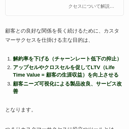
クセスについて解説を
します。カスタマーサ
クセスとは？の説明を
顧客との良好な関係を長く続けるために、カスタ
はじめ、カスタマーサ
クセスの重要性、およ
マーサクセスを仕掛ける主な目的は、
びカスタマーサポート
や営業との違いなどを
解約率を下げる（チャーンレート低下の抑止）
説明しています。本記
アップセルやクロスセルを促してLTV（Life
事を読むことで、カス
Time Value = 顧客の生涯収益）を向上させる
タマーサクセスの体制
顧客ニーズ可視化による製品改良、サービス改
[…]
善
となります。