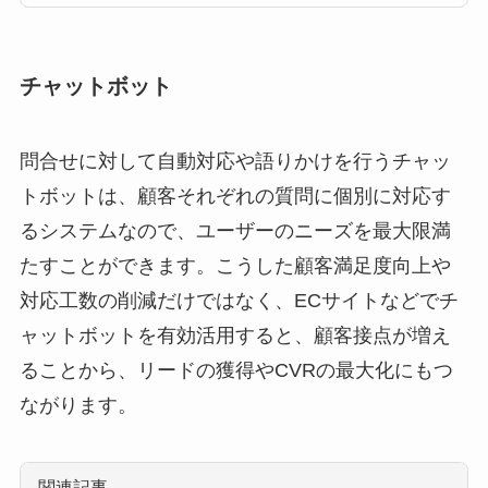
ールを紹介します。メ
ールフォームはブログ
やサイトなどから読者
チャットボット
が直接問い合わせでき
る手法です。企業や個
人のWebでのお問い合
問合せに対して自動対応や語りかけを行うチャッ
わせ窓口として一般的
トボットは、顧客それぞれの質問に個別に対応す
な手法ですが、ゼロか
るシステムなので、ユーザーのニーズを最大限満
ら作ろうとすると制 […]
たすことができます。こうした顧客満足度向上や
対応工数の削減だけではなく、ECサイトなどでチ
ャットボットを有効活用すると、顧客接点が増え
ることから、リードの獲得やCVRの最大化にもつ
ながります。
関連記事