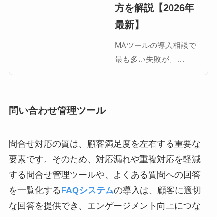
方を解説【2026年
最新】
MAツールの導入相談で
最も多い失敗が、
「BtoBツールを選んで
しまった」というケー
スです。BtoBとBtoCで
問い合わせ管理ツール
は求められる機能が根
本的に異なり、ツール
選定を誤ると導入コス
問合せ対応の質は、顧客満足度を左右する重要な
トだけがかさみ、施策
要素です。そのため、対応漏れや重複対応を軽減
が機能しないまま運用
する問合せ管理ツールや、よくある質問への回答
が止まりま […]
を一覧化する
FAQシステム
の導入は、顧客に適切
な回答を提供でき、エンゲージメント向上につな