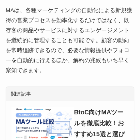
もいらっしゃるのでは
ないでしょうか。 本記
MAは、各種マーケティングの自動化による新規獲
事では、CRMツールの
得の営業プロセスを効率化するだけではなく、既
意味やメリット、比較
存客の商品やサービスに対するエンゲージメント
時のポイント、 […]
を継続的に管理することも可能です。顧客の動向
を常時追跡できるので、必要な情報提供やフォロ
ーを自動的に行えるほか、解約の兆候もいち早く
察知できます。
関連記事
BtoC向けMAツー
ルを徹底比較！お
すすめ15選と選び