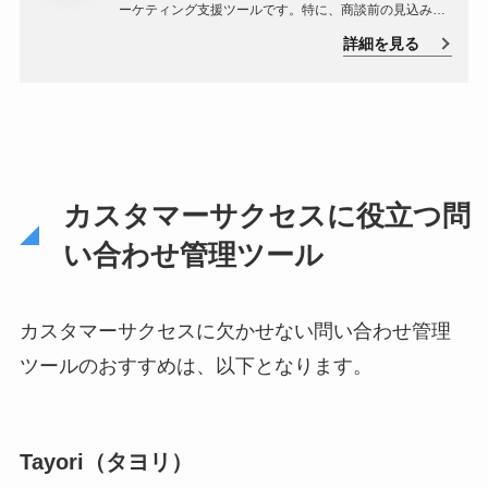
ーケティング支援ツールです。特に、商談前の見込み客
への導入意欲を高めたい人におすすめのサービスで、導
詳細を見る
入件数1000社以上、契約継続率98.7％以上の実績を持っ
ています。サスケの魅力は、充実したオプション機能と
見込み客の育成支援に特化している点です。
カスタマーサクセスに役立つ問
い合わせ管理ツール
カスタマーサクセスに欠かせない問い合わせ管理
ツールのおすすめは、以下となります。
Tayori（タヨリ）