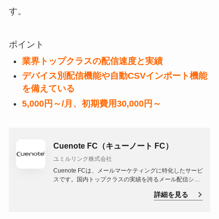
す。
ポイント
業界トップクラスの配信速度と実績
デバイス別配信機能や自動CSVインポート機能
を備えている
5,000円～/月、初期費用30,000円～
Cuenote FC（キューノート FC）
ユミルリンク株式会社
Cuenote FCは、メールマーケティングに特化したサービ
スです。国内トップクラスの実績を誇るメール配信シス
テムを提供し、すべてのプランで配信数が無制限となっ
詳細を見る
ています。宛先メールアドレスのユニーク数に応じて柔
軟にプランを選ぶことが可能で、ビジネスの規模やニー
ズに合わせた選択が可能です。