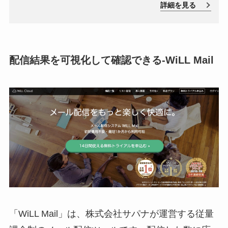
詳細を見る
ル版で試すことが可能です。世界50万社の実績を持ち、
高機能分析ツールやステップメールも標準装備していま
す。
配信結果を可視化して確認できる-WiLL Mail
「
WiLL Mail
」は、株式会社サパナが運営する従量