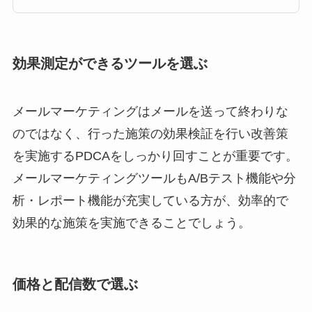
「BtoBツールを選んで
しまった」というケー
スです。BtoBとBtoCで
効果測定ができるツールを選ぶ
は求められる機能が根
本的に異なり、ツール
選定を誤ると導入コス
メールマーケティングはメールを送って終わりな
トだけがかさみ、施策
のではなく、行った施策の効果検証を行い改善策
が機能しないまま運用
を実施するPDCAをしっかり回すことが重要です。
が止まりま […]
メールマーケティングツールもA/Bテスト機能や分
析・レポート機能が充実している方が、効率的で
効果的な施策を実施できることでしょう。
価格と配信数で選ぶ