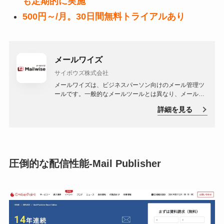
も定期的に実施
500円～/月。30日間無料トライアルあり
メールワイズ
サイボウズ株式会社
メールワイズは、ビジネスパーソン向けのメール管理ツ
ールです。一般的なメールツールとは異なり、メールワ
イズはチーム全体でのメール管理を可能にします。これ
詳細を見る
により、情報共有の効率化や業務の進行状況の把握が容
易になります。特に、複数のプロジェクトを同時に進行
させる必要があるビジネスパーソンにとって有用なツー
ルと言えます。
圧倒的な配信性能-Mail Publisher