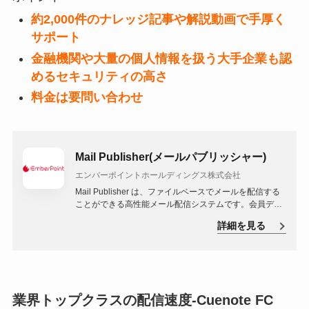
約2,000件のナレッジ記事や解説動画で手厚く
サポート
金融機関や大量の個人情報を扱う大手企業も認
めるセキュリティの高さ
料金は要問い合わせ
Mail Publisher(メールパブリッシャー)
エンバーポイントホールディングス株式会社
Mail Publisher は、ファイルベースでメールを配信する
ことができる高性能メール配信システムです。会員デー
タベースを持たないため、シンプルかつ高い操作性を有
詳細を見る
しています。さらに、システム間連携を行いやすく、さ
まざまなツールを組み合わせることにより高品質かつ高
機能な本格的メールマーケティング環境を容易に構築で
きます。
業界トップクラスの配信速度-Cuenote FC