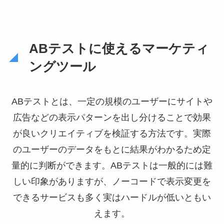
で、ユーザーがサイト
内のどこを注視してい
るのかが直感的に分析
ABテストに使えるマーケティ
できます。特に、マー
ングツール
ケティング担当やWeb
サイトの運用担当の方
ABテストとは、一定の規模のユーザーにサイトや
にとって心強 […]
広告などの表示パターンを出し分けることで効果
が良いクリエイティブを検証する方法です。実際
のユーザーのデータをもとに結果がわかるため定
量的に判断ができます。ABテストは一般的には難
しい印象がありますが、ノーコードで表示変更を
できるサービスも多く実はハードルが低いともい
えます。