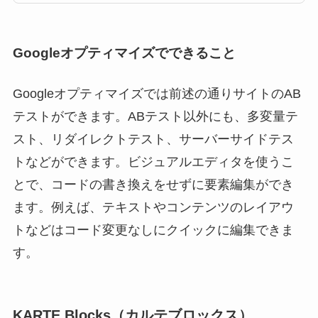
果的なのかを改善して
いきたい場合にABテス
トなどの実施が必要に
Googleオプティマイズでできること
なるケースがあるかと
思います。本エントリ
Googleオプティマイズでは前述の通りサイトのAB
では無料でABテストな
テストができます。ABテスト以外にも、多変量テ
どびサイト改善作業を
スト、リダイレクトテスト、サーバーサイドテス
行うことができる
トなどができます。ビジュアルエディタを使うこ
Googleオプティ […]
とで、コードの書き換えをせずに要素編集ができ
ます。例えば、テキストやコンテンツのレイアウ
トなどはコード変更なしにクイックに編集できま
す。
KARTE Blocks（カルテブロックス）