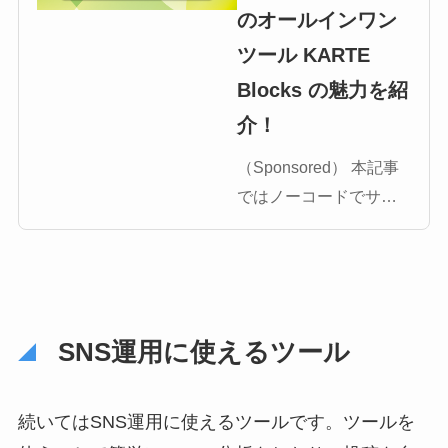
のオールインワン
ツール KARTE
Blocks の魅力を紹
介！
（Sponsored） 本記事
ではノーコードでサイ
ト更新や改善ができる
ツール「KARTE
Blocks（カルテブロッ
クス）」について解説
します。「サイト改善
SNS運用に使えるツール
のリソースが足りな
い」「HTMLやCSSに自
続いてはSNS運用に使えるツールです。ツールを
信がない」「ABテス