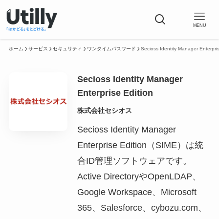
MENU
ホーム
サービス
セキュリティ
ワンタイムパスワード
Secioss Identity Manager Enterpris
Secioss Identity Manager
Enterprise Edition
株式会社セシオス
Secioss Identity Manager
Enterprise Edition（SIME）は統
合ID管理ソフトウェアです。
Active DirectoryやOpenLDAP、
Google Workspace、Microsoft
365、Salesforce、cybozu.com、