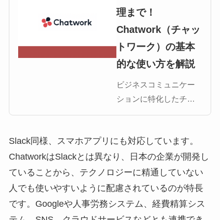
理まで！
Chatwork（チャッ
トワーク）の基本
的な使い方を解説
ビジネスコミュニケー
ションに特化したチャ
ットツールとして、人
気を誇っている
Slack同様、スマホアプリにも対応しています。
Chatwork（チャットワ
ーク）。チャット機能
ChatworkはSlackとは異なり、日本の企業が開発し
だけではなく、タスク
ていることから、テクノロジーに精通していない
管理機能やファイル管
人でも使いやすいように配慮されているのが特長
理機能など、ビジネス
です。Googleや人事労務システム、経費精算シス
面で活躍してくれる機
テム、SNS、クラウドサービスなどとも連携でき