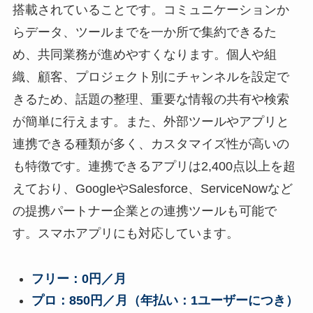
業がコミュニケーショ
搭載されていることです。コミュニケーションか
ンツールとして導入し
らデータ、ツールまでを一か所で集約できるた
ています。Slack（スラ
め、共同業務が進めやすくなります。個人や組
ック）の導入を検討す
織、顧客、プロジェクト別にチャンネルを設定で
るなら、機能やメリッ
きるため、話題の整理、重要な情報の共有や検索
トなどと […]
が簡単に行えます。また、外部ツールやアプリと
連携できる種類が多く、カスタマイズ性が高いの
も特徴です。連携できるアプリは2,400点以上を超
えており、GoogleやSalesforce、ServiceNowなど
の提携パートナー企業との連携ツールも可能で
す。スマホアプリにも対応しています。
フリー：0円／月
プロ：850円／月（年払い：1ユーザーにつき）