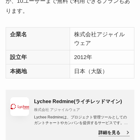
が、10ユーザーまで無料で利用できるプランもあ
ります。
企業名
株式会社アジャイル
ウェア
設立年
2012年
本拠地
日本（大阪）
Lychee Redmine(ライチレッドマイン)
株式会社 アジャイルウェア
Lychee Redmineは、プロジェクト管理ツールとしての
ガントチャートやカンバンを提供するサービスです。ビ
ジネスパーソン向けに、タスクの進捗管理やチームのコ
詳細を見る
ミュニケーションを効率的に行うための機能が豊富に備
わっています。