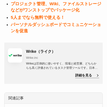
プロジェクト管理、Wiki、ファイルストレージ
などがワンストップでパッケージ化
5人までなら無料で使える！
パーソナルダッシュボードでコミュニケーショ
ンを促進
Wrike（ライク）
Wrike.inc
Wrikeは圧倒的に使いやすく、現場と経営層、どちらか
らも高く評価されているタスク管理ツールです。日本国
内では1,000社以上の導入実績を誇り、各社の事業成長
詳細を見る
をサポートしています。どの業種・どの業務にもフィッ
トするカスタマイズ性を備えています。
関連記事