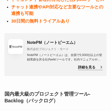
チャット連携やAPI対応など主要なツールとの
連携も可能
30日間の無料トライアルあり
NotePM（ノートピーエム）
株式会社プロジェクト・モード
NotePM（ノートピーエム）は、全国で5,000社以上の登
録実績を誇る社内wikiツールです。社内マニュアルや議
事録などの社内情報や業務ノウハウなどのナレッジを一
詳細を見る
元管理し、業務効率化・組織パフォーマンスを向上させ
ます。
国内最大級のプロジェクト管理ツール-
Backlog（バックログ）