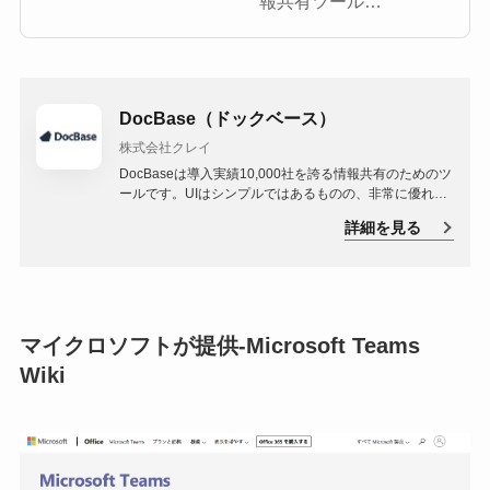
報共有ツール
DocBase（ドックベー
ス）を解説します。情
報共有系のサービスは
DocBase（ドックベース）
数多く開発・リリース
株式会社クレイ
されていますが、必ず
DocBaseは導入実績10,000社を誇る情報共有のためのツ
しもコロナ禍のリモー
ールです。UIはシンプルではあるものの、非常に優れた
機能が備わっています。そのひとつである同時編集機能
トワークに最適化され
詳細を見る
を使えば、1つのメモを最大10人まで同時に編集でき、
リアルタイムに反映されるので、作業効率アップを期待
ているわけではありま
できるでしょう。
せん。チームやプロジ
[…]
マイクロソフトが提供-Microsoft Teams
Wiki