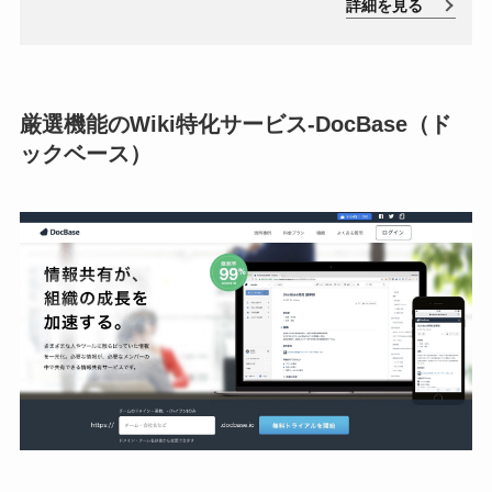
選定が不可欠となりま
詳細を見る
共有されます。作成された共有ページはクラウドで管理
されるため、ネット環境下であらゆる端末からアクセス
す。そこで、本記事で
可能です。
はScrapbox（ […]
厳選機能のWiki特化サービス-
DocBase（ド
ックベース）