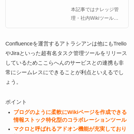
本記事ではナレッジ管
理・社内Wikiツールで
あるConfluence（コン
フルエンス）について
Confluenceを運営するアトラシアンは他にもTrello
解説します。本記事を
見ることで、
やJiraといった超有名タスク管理ツールをリリース
Confluence（コンフル
しているためここらへんのサービスとの連携も非
エンス）を使ってどの
常にシームレスにできることが利点といえるでし
ようなことができるの
ょう。
かのイメージをつかむ
こと […]
ポイント
ブログのように柔軟にWikiページを作成できる
情報ストック特化型のコラボレーションツール
マクロと呼ばれるアドオン機能が充実しており