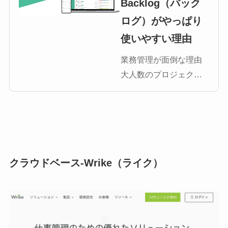
Backlog（バック
ログ）がやっぱり
使いやすい理由
業務管理が面倒な理由
大人数のプロジェクト
がまとまらず調整に奔
走して途方に暮れた経
験はありませんか？ど
んな仕事をするうえで
も必ず発生するのがプ
クラウドベース-Wrike（ライク）
ロジェクトです。特
に、様々な部署のメン
バーが参加するプロジ
ェクトになると立場も
[…]